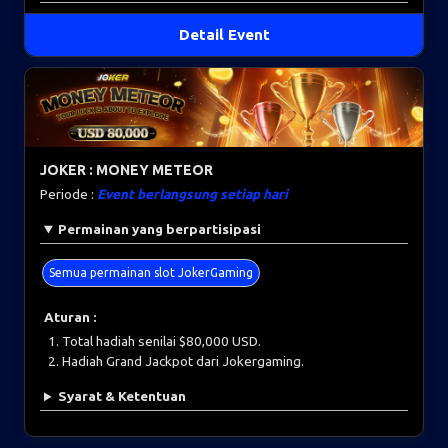
Detail Event
JOKER : MONEY METEOR
Periode :
Event berlangsung setiap hari
Permainan yang berpartisipasi
Semua permainan slot JokerGaming
Aturan :
Total hadiah senilai $80,000 USD.
Hadiah Grand Jackpot dari Jokergaming.
Syarat & Ketentuan