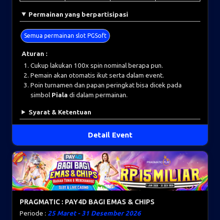
Permainan yang berpartisipasi
Semua permainan slot PGSoft
Aturan :
Cukup lakukan 100x spin nominal berapa pun.
Pemain akan otomatis ikut serta dalam event.
Poin turnamen dan papan peringkat bisa dicek pada
simbol
Piala
di dalam permainan.
Syarat & Ketentuan
Detail Event
PRAGMATIC : PAY4D BAGI EMAS & CHIPS
Periode :
25 Maret - 31 Desember 2026