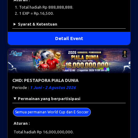
Total hadiah Rp 888,888,888.
1 EXP = Rp.16,500.
Syarat & Ketentuan
Detail Event
CMD: PESTAPORA PIALA DUNIA
Periode :
1 Juni - 2 Agustus 2026
Permainan yang berpartisipasi
Semua permainan World Cup dan E-Soccer
Aturan :
Total hadiah Rp 16,000,000,000.