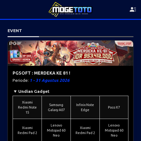
EVENT
PGSOFT : MERDEKA KE 81 !
Periode:
1 - 31 Agustus 2026
Undian Gadget
Xiaomi
Samsung
Infinix Note
Redmi Note
Poco X7
Galaxy A07
Edge
15
Lenovo
Lenovo
Xiaomi
Xiaomi
Motopad 60
Motopad 60
Redmi Pad 2
Redmi Pad 2
Neo
Neo